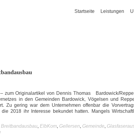
Startseite
Leistungen
U
itbandausbau
 – zum Originalartikel von Dennis Thomas Bardowick/Reppen
sernetzes in den Gemeinden Bardowick, Vögelsen und Reppe
rt. Zu gering war dem Unternehmen offenbar die Vorvertrag
ie 2018 ihr Interesse bekundet hatten. Mangels Wirtschaftl
,
Breitbandausbau
,
ElbKom
,
Gellersen
,
Gemeinde
,
Glasfaserau
e