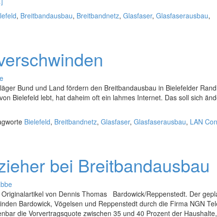
]
lefeld
,
Breitbandausbau
,
Breitbandnetz
,
Glasfaser
,
Glasfaserausbau
,
 verschwinden
be
hläger Bund und Land fördern den Breitbandausbau in Bielefelder Ra
lefeld lebt, hat daheim oft ein lahmes Internet. Das soll sich änd
agworte
Bielefeld
,
Breitbandnetz
,
Glasfaser
,
Glasfaserausbau
,
LAN Con
zieher bei Breitbandausbau
abbe
Originalartikel von Dennis Thomas Bardowick/Reppenstedt. Der gepl
einden Bardowick, Vögelsen und Reppenstedt durch die Firma NGN Te
enbar die Vorvertragsquote zwischen 35 und 40 Prozent der Haushalte,