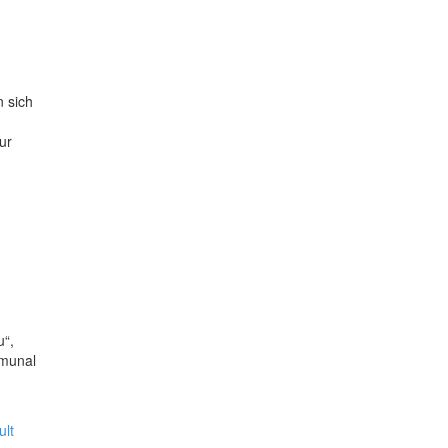
 sich
ur
u“,
mmunal
lt