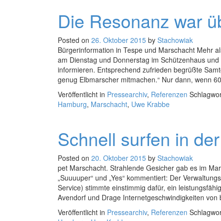
Die Resonanz war ü
Posted on
26. Oktober 2015
by
Stachowiak
Bürgerinformation in Tespe und Marschacht Mehr al
am Dienstag und Donnerstag im Schützenhaus und 
informieren. Entsprechend zufrieden begrüßte Samtg
genug Elbmarscher mitmachen.“ Nur dann, wenn 6
Veröffentlicht in
Pressearchiv
,
Referenzen
Schlagwo
Hamburg
,
Marschacht
,
Uwe Krabbe
Schnell surfen in de
Posted on
20. Oktober 2015
by
Stachowiak
pet Marschacht. Strahlende Gesicher gab es im Mar
„Suuuuper“ und „Yes“ kommentiert: Der Verwaltun
Service) stimmte einstimmig dafür, ein leistungsfä
Avendorf und Drage Internetgeschwindigkeiten von 
Veröffentlicht in
Pressearchiv
,
Referenzen
Schlagwo