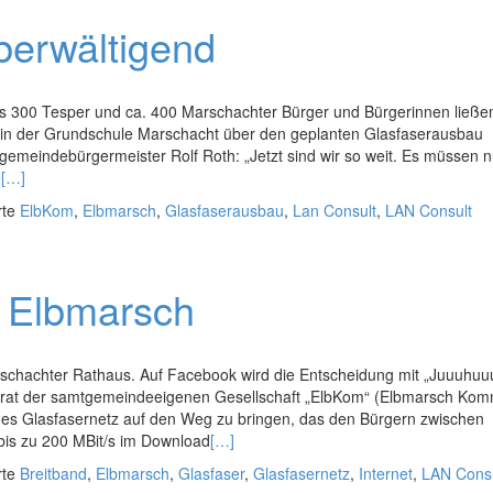
berwältigend
s 300 Tesper und ca. 400 Marschachter Bürger und Bürgerinnen ließen
in der Grundschule Marschacht über den geplanten Glasfaserausbau
emeindebürgermeister Rolf Roth: „Jetzt sind wir so weit. Es müssen n
0
[…]
rte
ElbKom
,
Elbmarsch
,
Glasfaserausbau
,
Lan Consult
,
LAN Consult
r Elbmarsch
schachter Rathaus. Auf Facebook wird die Entscheidung mit „Juuuhuu
gsrat der samtgemeindeeigenen Gesellschaft „ElbKom“ (Elbmarsch Ko
higes Glasfasernetz auf den Weg zu bringen, das den Bürgern zwischen
bis zu 200 MBit/s im Download
[…]
rte
Breitband
,
Elbmarsch
,
Glasfaser
,
Glasfasernetz
,
Internet
,
LAN Consu