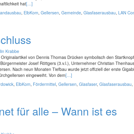
ftlichkeit hat
[…]
bandausbau
,
ElbKom
,
Gellersen
,
Gemeinde
,
Glasfaserausbau
,
LAN Con
schluss
lin Krabbe
riginalartikel von Dennis Thomas Drücken symbolisch den Startknopf 
 Bürgermeister Josef Röttgers (3.v.l.), Unternehmer Christian Thenhau
rsen. Nach neun Monaten Tiefbau wurde jetzt offiziell der erste Gigabi
irchgellersen eingeweiht. Von dem
[…]
rdowick
,
ElbKom
,
Fördermittel
,
Gellersen
,
Glasfaser
,
Glasfaserausbau
,
et für alle – Wann ist es