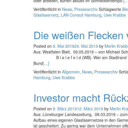
oder arbeiten, surfen aktuell im Schneckentempo.
[…
Veröffentlicht in
News
,
Pressearchiv
Schlagworte
Bie
Glasfasernetz
,
LAN Consult Hamburg
,
Uwe Krabbe
Die weißen Flecken
Posted on
9. Mai 2019
24. Mai 2019
by
Merlin Krab
Aus: Westfalen Blatt, 09.05.2019 – von Michael Sc
B i e l e f e l d (WB). Wer am Stadtrand von Bie
Bund
[…]
Veröffentlicht in
Allgemein
,
News
,
Pressearchiv
Schl
Hamburg
,
Uwe Krabbe
Investor macht Rück
Posted on
8. März 2019
12. März 2019
by
Merlin Kr
Aus: Lüneburger Landeszeitung, 08.03.2019 – zum 
Aufbau eines eigenen Glasfasernetzes in den Gem
ist gescheitert. Zu gering war dem Unternehmen off