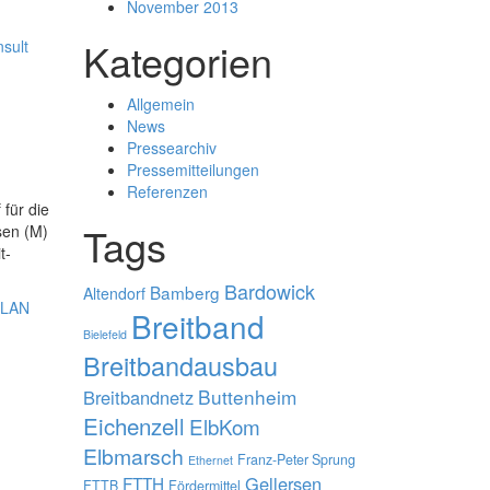
November 2013
Kategorien
sult
Allgemein
News
Pressearchiv
Pressemitteilungen
Referenzen
für die
Tags
sen (M)
t-
Bardowick
Bamberg
Altendorf
LAN
Breitband
Bielefeld
Breitbandausbau
Buttenheim
Breitbandnetz
Eichenzell
ElbKom
Elbmarsch
Franz-Peter Sprung
Ethernet
Gellersen
FTTH
FTTB
Fördermittel