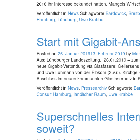
2018 ihr Interesse bekundet hatten. Mangels Wirtscha
Veröffentlicht in
News
Schlagworte
Bardowick
,
Breit
Hamburg
,
Lüneburg
,
Uwe Krabbe
Start mit Gigabit-An
Posted on
26. Januar 2019
13. Februar 2019
by
Mer
Aus: Lüneburger Landeszeitung, 26.01.2019 – zum O
neue Gigabit-Verbindung via Glasfasere: Gellersens
und Uwe Luhmann von der Elbkom (2.v.r.). Kirchgelle
Anschluss im neuen kommunalen Glasfasernetz in K
Veröffentlicht in
News
,
Pressearchiv
Schlagworte
Ba
Consult Hamburg
,
ländlicher Raum
,
Uwe Krabbe
Superschnelles Intern
soweit?