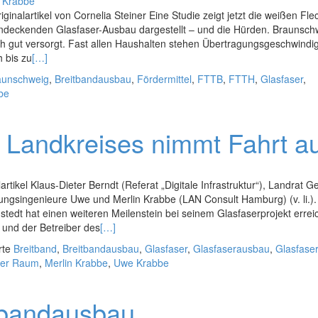
n Krabbe
nalartikel von Cornelia Steiner Eine Studie zeigt jetzt die weißen Fle
ndeckenden Glasfaser-Ausbau dargestellt – und die Hürden. Braunsch
ich gut versorgt. Fast allen Haushalten stehen Übertragungsgeschwindi
 bis zu
[…]
aunschweig
,
Breitbandausbau
,
Fördermittel
,
FTTB
,
FTTH
,
Glasfaser
,
be
s Landkreises nimmt Fahrt a
tikel Klaus-Dieter Berndt (Referat „Digitale Infrastruktur“), Landrat G
ngsingenieure Uwe und Merlin Krabbe (LAN Consult Hamburg) (v. li.).
edt hat einen weiteren Meilenstein bei seinem Glasfaserprojekt erreic
 und der Betreiber des
[…]
rte
Breitband
,
Breitbandausbau
,
Glasfaser
,
Glasfaserausbau
,
Glasfase
cher Raum
,
Merlin Krabbe
,
Uwe Krabbe
itbandausbau