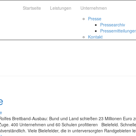
Startseite
Leistungen
Unternehmen
Presse
Pressearchiv
Pressemitteilunge
Kontakt
e
be
olfes Breitband-Ausbau: Bund und Land schießen 23 Millionen Euro z
ge. 400 Unternehmen und 60 Schulen profitieren Bielefeld. Schnell
bstverständlich. Viele Bielefelder, die in unterversorgten Randgebieten l