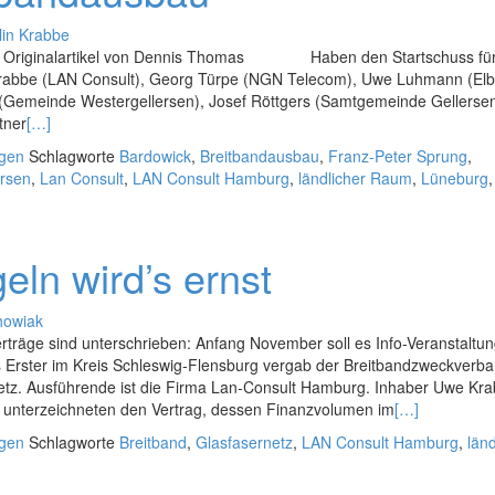
lin Krabbe
um Originalartikel von Dennis Thomas Haben den Startschuss fü
 Krabbe (LAN Consult), Georg Türpe (NGN Telecom), Uwe Luhmann (El
 (Gemeinde Westergellersen), Josef Röttgers (Samtgemeinde Gellersen
tner
[…]
ngen
Schlagworte
Bardowick
,
Breitbandausbau
,
Franz-Peter Sprung
,
ersen
,
Lan Consult
,
LAN Consult Hamburg
,
ländlicher Raum
,
Lüneburg
eln wird’s ernst
howiak
erträge sind unterschrieben: Anfang November soll es Info-Veranstaltu
Erster im Kreis Schleswig-Flensburg vergab der Breitbandzweckverb
etz. Ausführende ist die Firma Lan-Consult Hamburg. Inhaber Uwe Kr
unterzeichneten den Vertrag, dessen Finanzvolumen im
[…]
ngen
Schlagworte
Breitband
,
Glasfasernetz
,
LAN Consult Hamburg
,
länd