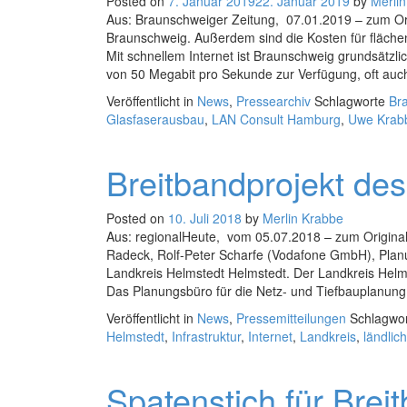
Posted on
7. Januar 2019
22. Januar 2019
by
Merli
Aus: Braunschweiger Zeitung, 07.01.2019 – zum Origi
Braunschweig. Außerdem sind die Kosten für fläche
Mit schnellem Internet ist Braunschweig grundsätzl
von 50 Megabit pro Sekunde zur Verfügung, oft auch
Veröffentlicht in
News
,
Pressearchiv
Schlagworte
Br
Glasfaserausbau
,
LAN Consult Hamburg
,
Uwe Krab
Breitbandprojekt de
Posted on
10. Juli 2018
by
Merlin Krabbe
Aus: regionalHeute, vom 05.07.2018 – zum Originalar
Radeck, Rolf-Peter Scharfe (Vodafone GmbH), Planu
Landkreis Helmstedt Helmstedt. Der Landkreis Helmst
Das Planungsbüro für die Netz- und Tiefbauplanung
Veröffentlicht in
News
,
Pressemitteilungen
Schlagwo
Helmstedt
,
Infrastruktur
,
Internet
,
Landkreis
,
ländli
Spatenstich für Bre