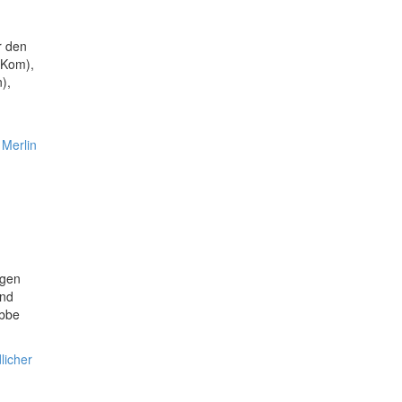
r den
bKom),
),
,
Merlin
ngen
and
abbe
licher