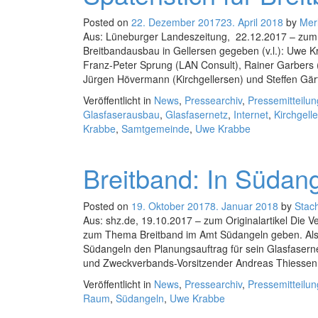
Posted on
22. Dezember 2017
23. April 2018
by
Mer
Aus: Lüneburger Landeszeitung, 22.12.2017 – z
Breitbandausbau in Gellersen gegeben (v.l.): Uwe
Franz-Peter Sprung (LAN Consult), Rainer Garbers
Jürgen Hövermann (Kirchgellersen) und Steffen Gär
Veröffentlicht in
News
,
Pressearchiv
,
Pressemitteilu
Glasfaserausbau
,
Glasfasernetz
,
Internet
,
Kirchgell
Krabbe
,
Samtgemeinde
,
Uwe Krabbe
Breitband: In Südang
Posted on
19. Oktober 2017
8. Januar 2018
by
Stac
Aus: shz.de, 19.10.2017 – zum Originalartikel Die V
zum Thema Breitband im Amt Südangeln geben. Als 
Südangeln den Planungsauftrag für sein Glasfasern
und Zweckverbands-Vorsitzender Andreas Thiessen 
Veröffentlicht in
News
,
Pressearchiv
,
Pressemitteilu
Raum
,
Südangeln
,
Uwe Krabbe