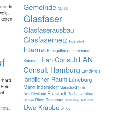
Gemeinde
cken in
Gigabit
weig.
Glasfaser
gkeiten
Glasfaserausbau
Glasfasernetz
Indersdorf
Internet
Kirchgellersen
kommunal
uf
LAN
Lan Consult
Kommune
Consult Hamburg
Landkreis
ländlicher Raum
Lüneburg
erhard
 Foto:
Markt Indersdorf
Marschacht
ndr
ht:
Pettstadt
Nordfriesland
Rechenzentrum
Rhön
Rotenburg
Region
Schleswig
Telefonie
Uwe Krabbe
rnetz
,
WLAN