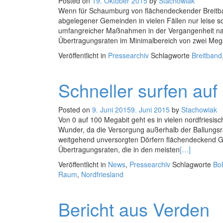
Posted on
19. Oktober 2015
by
Stachowiak
Wenn für Schaumburg von flächendeckender Breitba
abgelegener Gemeinden in vielen Fällen nur leise s
umfangreicher Maßnahmen in der Vergangenheit nac
Übertragungsraten im Minimalbereich von zwei Meg
Veröffentlicht in
Pressearchiv
Schlagworte
Breitband
Schneller surfen au
Posted on
9. Juni 2015
9. Juni 2015
by
Stachowiak
Von 0 auf 100 Megabit geht es in vielen nordfriesis
Wunder, da die Versorgung außerhalb der Ballungsräum
weitgehend unversorgten Dörfern flächendeckend G
Übertragungsraten, die in den meisten
[…]
Veröffentlicht in
News
,
Pressearchiv
Schlagworte
Bo
Raum
,
Nordfriesland
Bericht aus Verden