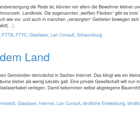
ndversorgung die Rede ist, können vor allem die Bewohner kleiner un
chmunzeln. Landkreis. Die sogenannten „weißen Flecken“ gibt es trotz
h wie vor, und auch in manchen „versorgten“ Gebieten bewegen sich 
abit
[…]
,
FTTB
,
FTTC
,
Glasfaser
,
Lan Consult
,
Schaumburg
f dem Land
chen Gemeinden demnächst in Sachen Internet. Das klingt wie ein klein
e bisher als wenig lukrativ galt. Eine private Gesellschaft will nun i
lasfaserkabel verlegen. Damit bekommen selbst abgelegene Bauernh
hmstedt
,
Glasfaser
,
Internet
,
Lan Consult
,
ländliche Entwicklung
,
ländli