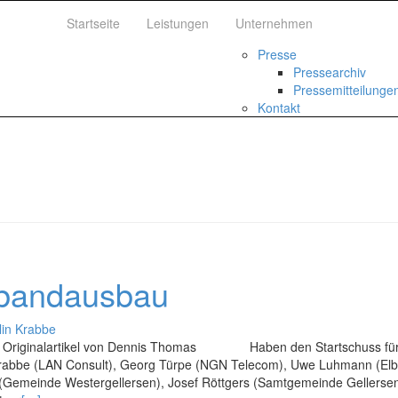
Startseite
Leistungen
Unternehmen
Presse
Pressearchiv
Pressemitteilunge
Kontakt
itbandausbau
lin Krabbe
um Originalartikel von Dennis Thomas Haben den Startschuss fü
 Krabbe (LAN Consult), Georg Türpe (NGN Telecom), Uwe Luhmann (El
 (Gemeinde Westergellersen), Josef Röttgers (Samtgemeinde Gellersen