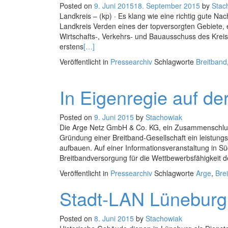
Posted on
9. Juni 2015
18. September 2015
by
Stac
Landkreis – (kp) · Es klang wie eine richtig gute Na
Landkreis Verden eines der topversorgten Gebiete
Wirtschafts-, Verkehrs- und Bauausschuss des Kreis
erstens
[…]
Veröffentlicht in
Pressearchiv
Schlagworte
Breitband
In Eigenregie auf de
Posted on
9. Juni 2015
by
Stachowiak
Die Arge Netz GmbH & Co. KG, ein Zusammenschluss 
Gründung einer Breitband-Gesellschaft ein leistung
aufbauen. Auf einer Informationsveranstaltung in S
Breitbandversorgung für die Wettbewerbsfähigkeit de
Veröffentlicht in
Pressearchiv
Schlagworte
Arge
,
Bre
Stadt-LAN Lüneburg
Posted on
8. Juni 2015
by
Stachowiak