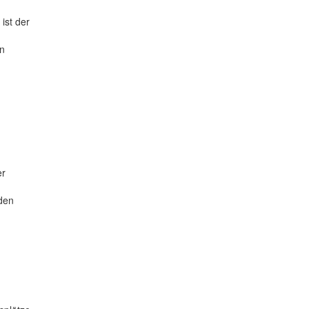
ist der
nn
er
nden