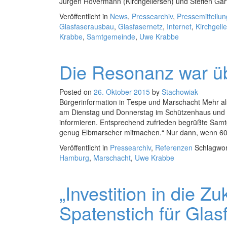
Jürgen Hövermann (Kirchgellersen) und Steffen Gär
Veröffentlicht in
News
,
Pressearchiv
,
Pressemitteilu
Glasfaserausbau
,
Glasfasernetz
,
Internet
,
Kirchgell
Krabbe
,
Samtgemeinde
,
Uwe Krabbe
Die Resonanz war ü
Posted on
26. Oktober 2015
by
Stachowiak
Bürgerinformation in Tespe und Marschacht Mehr al
am Dienstag und Donnerstag im Schützenhaus und 
informieren. Entsprechend zufrieden begrüßte Samtg
genug Elbmarscher mitmachen.“ Nur dann, wenn 6
Veröffentlicht in
Pressearchiv
,
Referenzen
Schlagwo
Hamburg
,
Marschacht
,
Uwe Krabbe
„Investition in die Zuk
Spatenstich für Gla