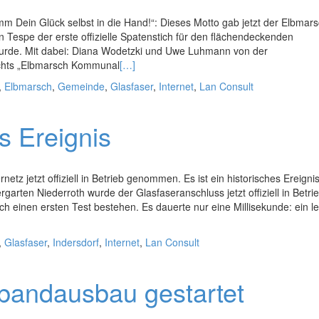
mm Dein Glück selbst in die Hand!“: Dieses Motto gab jetzt der Elbmar
 Tespe der erste offizielle Spatenstich für den flächendeckenden
rde. Mit dabei: Diana Wodetzki und Uwe Luhmann von der
echts „Elbmarsch Kommunal
[…]
,
Elbmarsch
,
Gemeinde
,
Glasfaser
,
Internet
,
Lan Consult
s Ereignis
etz jetzt offiziell in Betrieb genommen. Es ist ein historisches Ereignis
arten Niederroth wurde der Glasfaseranschluss jetzt offiziell in Betri
einen ersten Test bestehen. Es dauerte nur eine Millisekunde: ein le
,
Glasfaser
,
Indersdorf
,
Internet
,
Lan Consult
tbandausbau gestartet