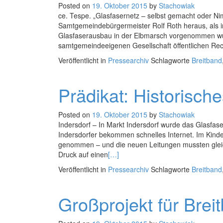
Posted on
19. Oktober 2015
by
Stachowiak
ce. Tespe. „Glasfasernetz – selbst gemacht oder Ni
Samtgemeindebürgermeister Rolf Roth heraus, als in
Glasfaserausbau in der Elbmarsch vorgenommen wu
samtgemeindeeigenen Gesellschaft öffentlichen R
Veröffentlicht in
Pressearchiv
Schlagworte
Breitband
Prädikat: Historische
Posted on
19. Oktober 2015
by
Stachowiak
Indersdorf – In Markt Indersdorf wurde das Glasfasern
Indersdorfer bekommen schnelles Internet. Im Kinderg
genommen – und die neuen Leitungen mussten gleich 
Druck auf einen
[…]
Veröffentlicht in
Pressearchiv
Schlagworte
Breitband
Großprojekt für Brei