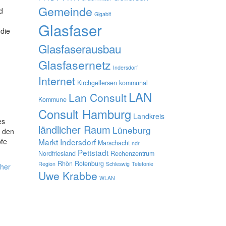
Gemeinde
d
Gigabit
Glasfaser
die
Glasfaserausbau
Glasfasernetz
Indersdorf
Internet
Kirchgellersen
kommunal
LAN
Lan Consult
Kommune
Consult Hamburg
Landkreis
es
ländlicher Raum
Lüneburg
n den
öfe
Markt Indersdorf
Marschacht
ndr
Pettstadt
Nordfriesland
Rechenzentrum
Rhön
Rotenburg
Region
Schleswig
Telefonie
cher
Uwe Krabbe
WLAN