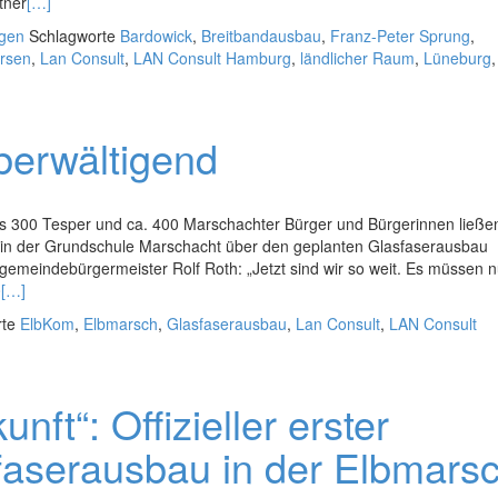
tner
[…]
ngen
Schlagworte
Bardowick
,
Breitbandausbau
,
Franz-Peter Sprung
,
ersen
,
Lan Consult
,
LAN Consult Hamburg
,
ländlicher Raum
,
Lüneburg
berwältigend
s 300 Tesper und ca. 400 Marschachter Bürger und Bürgerinnen ließen
in der Grundschule Marschacht über den geplanten Glasfaserausbau
emeindebürgermeister Rolf Roth: „Jetzt sind wir so weit. Es müssen n
0
[…]
rte
ElbKom
,
Elbmarsch
,
Glasfaserausbau
,
Lan Consult
,
LAN Consult
unft“: Offizieller erster
sfaserausbau in der Elbmars