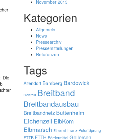
November 2013
scher
Kategorien
Allgemein
News
Pressearchiv
Pressemitteilungen
Referenzen
Tags
: Die
Bardowick
Bamberg
Altendorf
eb
Breitband
ichter
Bielefeld
Breitbandausbau
Buttenheim
Breitbandnetz
Eichenzell
ElbKom
Elbmarsch
Franz-Peter Sprung
Ethernet
Gellersen
FTTH
FTTB
Fördermittel