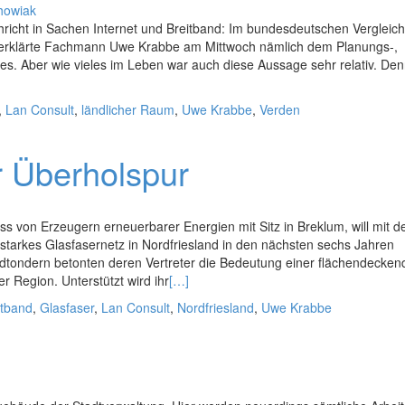
howiak
chricht in Sachen Internet und Breitband: Im bundesdeutschen Vergleich 
, erklärte Fachmann Uwe Krabbe am Mittwoch nämlich dem Planungs-,
es. Aber wie vieles im Leben war auch diese Aussage sehr relativ. De
,
Lan Consult
,
ländlicher Raum
,
Uwe Krabbe
,
Verden
r Überholspur
von Erzeugern erneuerbarer Energien mit Sitz in Breklum, will mit d
sstarkes Glasfasernetz in Nordfriesland in den nächsten sechs Jahren
üdtondern betonten deren Vertreter die Bedeutung einer flächendecke
r Region. Unterstützt wird ihr
[…]
itband
,
Glasfaser
,
Lan Consult
,
Nordfriesland
,
Uwe Krabbe