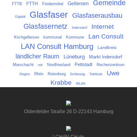
Gemeinde
Gellersen
FTTH
FTTB
Fördermittel
Glasfaser
Glasfaserausbau
Gigabit
Glasfasernetz
Internet
Indersdorf
Lan Consult
Kirchgellersen
kommunal
Kommune
LAN Consult Hamburg
Landkreis
ländlicher Raum
Lüneburg
Markt Indersdorf
Pettstadt
Marschacht
Nordfriesland
Rechenzentrum
ndr
Uwe
Rhön
Rotenburg
Region
Schleswig
Telefonie
Krabbe
WLAN
Oldenfelder Straße 26 D-22143 Hamburg
LCH@LCH.de