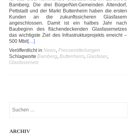
Bamberg. Die drei BürgerNet-Gemeinden Altendorf,
Pettstadt und der Markt Buttenheim haben die ersten
Kunden an die zukunftssicheren Glasfasern
angeschlossen. Damit ist ein halbes Jahr nach
Baubeginn des flächendeckenden Glasfasernetzes
das wichtigste Ziel des Infrastrukturprojekts erreicht –
500 Mbit
[…]
Veröffentlicht in
News
,
Pressemitteilungen
Schlagworte
Bamberg
,
Buttenheim
,
Glasfaser
,
Glasfasernetz
Posts
navigation
Suchen
nach:
ARCHIV