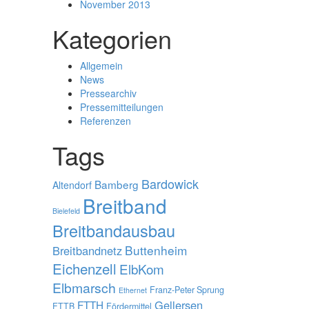
November 2013
Kategorien
Allgemein
News
Pressearchiv
Pressemitteilungen
Referenzen
Tags
Bardowick
Bamberg
Altendorf
Breitband
Bielefeld
Breitbandausbau
Buttenheim
Breitbandnetz
Eichenzell
ElbKom
Elbmarsch
Franz-Peter Sprung
Ethernet
Gellersen
FTTH
FTTB
Fördermittel