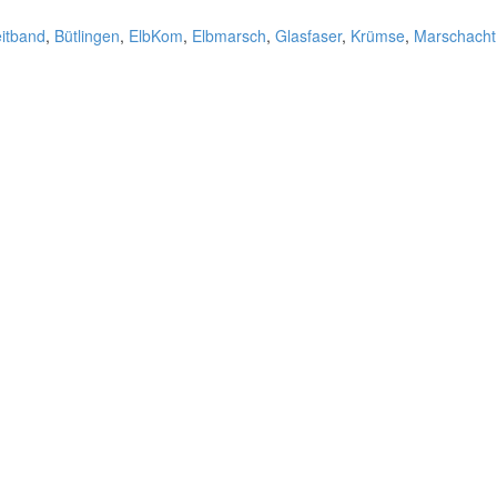
eitband
,
Bütlingen
,
ElbKom
,
Elbmarsch
,
Glasfaser
,
Krümse
,
Marschacht