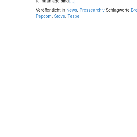
Klimaanlage sind
[…]
Veröffentlicht in
News
,
Pressearchiv
Schlagworte
Br
Pepcom
,
Stove
,
Tespe
Posts
navigation