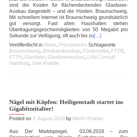
sind die Kosten für flächendeckenden Glasfaser-
Ausbau dargestellt – und die Hürden. Braunschweig.
Mit schnellem Internet ist Braunschweig grundsätzlich
gut versorgt. Fast allen Haushalten stehen
Übertragungsgeschwindigkeiten von 50 Megabit pro
Sekunde zur Verfügung, oft auch bis zu
[…]
Veröffentlicht in
News
,
Pressearchiv
Schlagworte
Braunschweig
,
Breitbandausbau
,
Fördermittel
,
FTTB
,
FTTH
,
Glasfaser
,
Glasfaserausbau
,
LAN Consult
Hamburg
,
Uwe Krabbe
Nägel mit Köpfen: Heiligenstadt startet ins
Gigabitzeitalter!
Posted on
3. August 2018
by
Merlin Krabbe
Aus: Der Marktspiegel, 03.08.2018 – zum