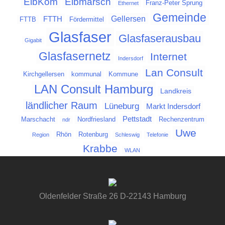
Elbmarsch
ElbKom
Franz-Peter Sprung
Ethernet
Gemeinde
Gellersen
FTTH
FTTB
Fördermittel
Glasfaser
Glasfaserausbau
Gigabit
Glasfasernetz
Internet
Indersdorf
Lan Consult
Kirchgellersen
kommunal
Kommune
LAN Consult Hamburg
Landkreis
ländlicher Raum
Lüneburg
Markt Indersdorf
Pettstadt
Marschacht
Nordfriesland
Rechenzentrum
ndr
Uwe
Rhön
Rotenburg
Region
Schleswig
Telefonie
Krabbe
WLAN
Oldenfelder Straße 26 D-22143 Hamburg