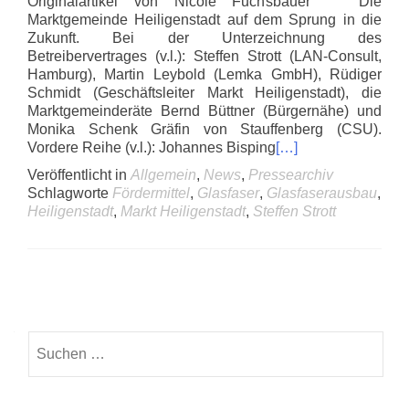
Originalartikel von Nicole Fuchsbauer Die
Marktgemeinde Heiligenstadt auf dem Sprung in die
Zukunft. Bei der Unterzeichnung des
Betreibervertrages (v.l.): Steffen Strott (LAN-Consult,
Hamburg), Martin Leybold (Lemka GmbH), Rüdiger
Schmidt (Geschäftsleiter Markt Heiligenstadt), die
Marktgemeinderäte Bernd Büttner (Bürgernähe) und
Monika Schenk Gräfin von Stauffenberg (CSU).
Vordere Reihe (v.l.): Johannes Bisping
[…]
Veröffentlicht in
Allgemein
,
News
,
Pressearchiv
Schlagworte
Fördermittel
,
Glasfaser
,
Glasfaserausbau
,
Heiligenstadt
,
Markt Heiligenstadt
,
Steffen Strott
Posts
navigation
Suchen
nach: