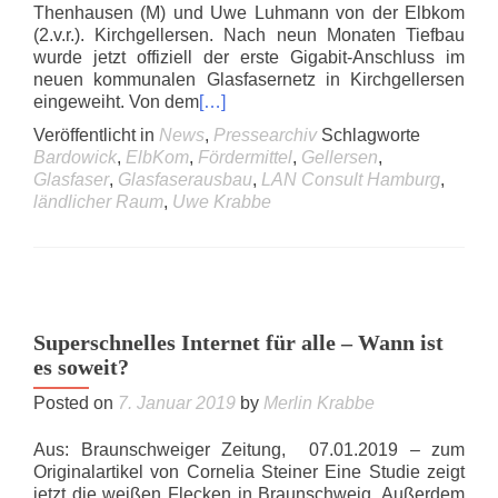
Thenhausen (M) und Uwe Luhmann von der Elbkom
(2.v.r.). Kirchgellersen. Nach neun Monaten Tiefbau
wurde jetzt offiziell der erste Gigabit-Anschluss im
neuen kommunalen Glasfasernetz in Kirchgellersen
eingeweiht. Von dem
[…]
Veröffentlicht in
News
,
Pressearchiv
Schlagworte
Bardowick
,
ElbKom
,
Fördermittel
,
Gellersen
,
Glasfaser
,
Glasfaserausbau
,
LAN Consult Hamburg
,
ländlicher Raum
,
Uwe Krabbe
Superschnelles Internet für alle – Wann ist
es soweit?
Posted on
7. Januar 2019
by
Merlin Krabbe
Aus: Braunschweiger Zeitung, 07.01.2019 – zum
Originalartikel von Cornelia Steiner Eine Studie zeigt
jetzt die weißen Flecken in Braunschweig. Außerdem