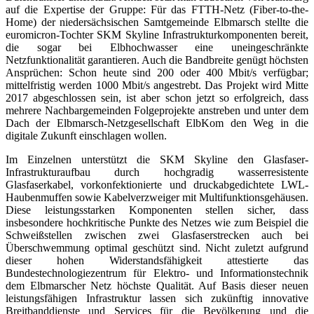
auf die Expertise der Gruppe: Für das FTTH-Netz (Fiber-to-the-
Home) der niedersächsischen Samtgemeinde Elbmarsch stellte die
euromicron-Tochter SKM Skyline Infrastrukturkomponenten bereit,
die sogar bei Elbhochwasser eine uneingeschränkte
Netzfunktionalität garantieren. Auch die Bandbreite genügt höchsten
Ansprüchen: Schon heute sind 200 oder 400 Mbit/s verfügbar;
mittelfristig werden 1000 Mbit/s angestrebt. Das Projekt wird Mitte
2017 abgeschlossen sein, ist aber schon jetzt so erfolgreich, dass
mehrere Nachbargemeinden Folgeprojekte anstreben und unter dem
Dach der Elbmarsch-Netzgesellschaft ElbKom den Weg in die
digitale Zukunft einschlagen wollen.
Im Einzelnen unterstützt die SKM Skyline den Glasfaser-
Infrastrukturaufbau durch hochgradig wasserresistente
Glasfaserkabel, vorkonfektionierte und druckabgedichtete LWL-
Haubenmuffen sowie Kabelverzweiger mit Multifunktionsgehäusen.
Diese leistungsstarken Komponenten stellen sicher, dass
insbesondere hochkritische Punkte des Netzes wie zum Beispiel die
Schweißstellen zwischen zwei Glasfaserstrecken auch bei
Überschwemmung optimal geschützt sind. Nicht zuletzt aufgrund
dieser hohen Widerstandsfähigkeit attestierte das
Bundestechnologiezentrum für Elektro- und Informationstechnik
dem Elbmarscher Netz höchste Qualität. Auf Basis dieser neuen
leistungsfähigen Infrastruktur lassen sich zukünftig innovative
Breitbanddienste und Services für die Bevölkerung und die