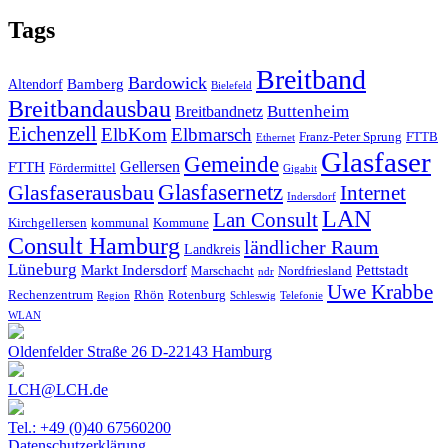
Tags
Breitband
Bardowick
Bamberg
Altendorf
Bielefeld
Breitbandausbau
Breitbandnetz
Buttenheim
Eichenzell
ElbKom
Elbmarsch
Franz-Peter Sprung
FTTB
Ethernet
Glasfaser
Gemeinde
Gellersen
FTTH
Fördermittel
Gigabit
Glasfasernetz
Glasfaserausbau
Internet
Indersdorf
LAN
Lan Consult
Kirchgellersen
kommunal
Kommune
Consult Hamburg
ländlicher Raum
Landkreis
Lüneburg
Markt Indersdorf
Pettstadt
Marschacht
Nordfriesland
ndr
Uwe Krabbe
Rechenzentrum
Rhön
Rotenburg
Region
Schleswig
Telefonie
WLAN
Oldenfelder Straße 26 D-22143 Hamburg
LCH@LCH.de
Tel.: +49 (0)40 67560200
Datenschutzerklärung