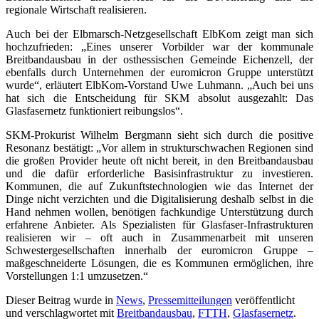
regionale Wirtschaft realisieren.
Auch bei der Elbmarsch-Netzgesellschaft ElbKom zeigt man sich
hochzufrieden: „Eines unserer Vorbilder war der kommunale
Breitbandausbau in der osthessischen Gemeinde Eichenzell, der
ebenfalls durch Unternehmen der euromicron Gruppe unterstützt
wurde“, erläutert ElbKom-Vorstand Uwe Luhmann. „Auch bei uns
hat sich die Entscheidung für SKM absolut ausgezahlt: Das
Glasfasernetz funktioniert reibungslos“.
SKM-Prokurist Wilhelm Bergmann sieht sich durch die positive
Resonanz bestätigt: „Vor allem in strukturschwachen Regionen sind
die großen Provider heute oft nicht bereit, in den Breitbandausbau
und die dafür erforderliche Basisinfrastruktur zu investieren.
Kommunen, die auf Zukunftstechnologien wie das Internet der
Dinge nicht verzichten und die Digitalisierung deshalb selbst in die
Hand nehmen wollen, benötigen fachkundige Unterstützung durch
erfahrene Anbieter. Als Spezialisten für Glasfaser-Infrastrukturen
realisieren wir – oft auch in Zusammenarbeit mit unseren
Schwestergesellschaften innerhalb der euromicron Gruppe –
maßgeschneiderte Lösungen, die es Kommunen ermöglichen, ihre
Vorstellungen 1:1 umzusetzen.“
Dieser Beitrag wurde in
News
,
Pressemitteilungen
veröffentlicht
und verschlagwortet mit
Breitbandausbau
,
FTTH
,
Glasfasernetz
.