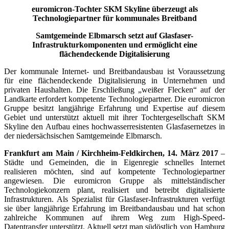
euromicron-Tochter SKM Skyline überzeugt als
Technologiepartner für kommunales Breitband
Samtgemeinde Elbmarsch setzt auf Glasfaser-
Infrastrukturkomponenten und ermöglicht eine
flächendeckende Digitalisierung
Der kommunale Internet- und Breitbandausbau ist Voraussetzung
für eine flächendeckende Digitalisierung in Unternehmen und
privaten Haushalten. Die Erschließung „weißer Flecken“ auf der
Landkarte erfordert kompetente Technologiepartner. Die euromicron
Gruppe besitzt langjährige Erfahrung und Expertise auf diesem
Gebiet und unterstützt aktuell mit ihrer Tochtergesellschaft SKM
Skyline den Aufbau eines hochwasserresistenten Glasfasernetzes in
der niedersächsischen Samtgemeinde Elbmarsch.
Frankfurt am Main / Kirchheim-Feldkirchen, 14. März 2017
–
Städte und Gemeinden, die in Eigenregie schnelles Internet
realisieren möchten, sind auf kompetente Technologiepartner
angewiesen. Die euromicron Gruppe als mittelständischer
Technologiekonzern plant, realisiert und betreibt digitalisierte
Infrastrukturen. Als Spezialist für Glasfaser-Infrastrukturen verfügt
sie über langjährige Erfahrung im Breitbandausbau und hat schon
zahlreiche Kommunen auf ihrem Weg zum High-Speed-
Datentransfer unterstützt. Aktuell setzt man südöstlich von Hamburg