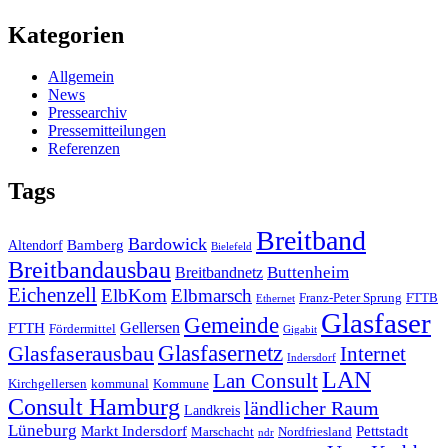
Kategorien
Allgemein
News
Pressearchiv
Pressemitteilungen
Referenzen
Tags
Breitband
Bardowick
Bamberg
Altendorf
Bielefeld
Breitbandausbau
Breitbandnetz
Buttenheim
Eichenzell
ElbKom
Elbmarsch
Franz-Peter Sprung
FTTB
Ethernet
Glasfaser
Gemeinde
Gellersen
FTTH
Fördermittel
Gigabit
Glasfasernetz
Glasfaserausbau
Internet
Indersdorf
LAN
Lan Consult
Kirchgellersen
kommunal
Kommune
Consult Hamburg
ländlicher Raum
Landkreis
Lüneburg
Markt Indersdorf
Pettstadt
Marschacht
Nordfriesland
ndr