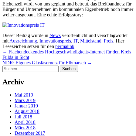
Eichenzell wird, von uns geplant und betreut, das Breitbandnetz für
Bürger und Unternehmen im kommunalen Eigenbetrieb noch immer
weiter ausgebaut. Eine echte Erfolgsstory:
Dieser Beitrag wurde in
News
veröffentlicht und verschlagwortet
mit
Auszeichnung
,
Innovationspreis
,
IT
,
Mittelstand
,
Preis
. Hier
Lesezeichen setzen für den
permalink
.
Post
←
Flächendeckendes Hochgeschwindigkeits-Internet für den Kreis
Fulda in Sicht
navigation
NDR: Eigenes Glasfasernetz für Elbmarsch
→
Suchen
nach:
Archiv
Mai 2019
März 2019
Januar 2019
August 2018
Juli 2018
April 2018
März 2018
Dezember 2017