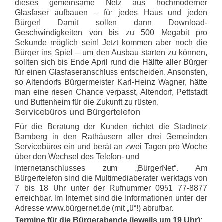
dieses gemeinsame Netz aus hochmoderner
Glasfaser aufbauen – für jedes Haus und jeden
Bürger! Damit sollen dann Download-
Geschwindigkeiten von bis zu 500 Megabit pro
Sekunde möglich sein! Jetzt kommen aber noch die
Bürger ins Spiel – um den Ausbau starten zu können,
sollten sich bis Ende April rund die Hälfte aller Bürger
für einen Glasfaseranschluss entscheiden. Ansonsten,
so Altendorfs Bürgermeister Karl-Heinz Wagner, hätte
man eine riesen Chance verpasst, Altendorf, Pettstadt
und Buttenheim für die Zukunft zu rüsten.
Servicebüros und Bürgertelefon
Für die Beratung der Kunden richtet die Stadtnetz
Bamberg in den Rathäusern aller drei Gemeinden
Servicebüros ein und berät an zwei Tagen pro Woche
über den Wechsel des Telefon- und
Internetanschlusses zum „BürgerNet“. Am
Bürgertelefon sind die Multimediaberater werktags von
7 bis 18 Uhr unter der Rufnummer 0951 77-8877
erreichbar. Im Internet sind die Informationen unter der
Adresse www.bürgernet.de (mit „ü“!) abrufbar.
Termine für die Bürgerabende (jeweils um 19 Uhr):