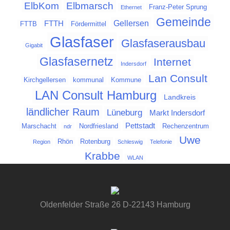
Elbmarsch
ElbKom
Franz-Peter Sprung
Ethernet
Gemeinde
Gellersen
FTTH
FTTB
Fördermittel
Glasfaser
Glasfaserausbau
Gigabit
Glasfasernetz
Internet
Indersdorf
Lan Consult
Kirchgellersen
kommunal
Kommune
LAN Consult Hamburg
Landkreis
ländlicher Raum
Lüneburg
Markt Indersdorf
Pettstadt
Marschacht
Nordfriesland
Rechenzentrum
ndr
Uwe
Rhön
Rotenburg
Region
Schleswig
Telefonie
Krabbe
WLAN
Oldenfelder Straße 26 D-22143 Hamburg