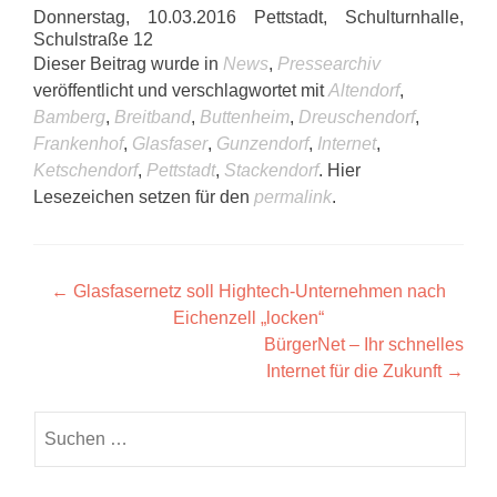
Donnerstag, 10.03.2016 Pettstadt, Schulturnhalle,
Schulstraße 12
Dieser Beitrag wurde in
News
,
Pressearchiv
veröffentlicht und verschlagwortet mit
Altendorf
,
Bamberg
,
Breitband
,
Buttenheim
,
Dreuschendorf
,
Frankenhof
,
Glasfaser
,
Gunzendorf
,
Internet
,
Ketschendorf
,
Pettstadt
,
Stackendorf
. Hier
Lesezeichen setzen für den
permalink
.
Post
←
Glasfasernetz soll Hightech-Unternehmen nach
Eichenzell „locken“
navigation
BürgerNet – Ihr schnelles
Internet für die Zukunft
→
Suchen
nach: