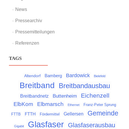
News
Pressearchiv
Pressemitteilungen
Referenzen
TAGS
Bardowick
Bamberg
Altendorf
Bielefeld
Breitband
Breitbandausbau
Eichenzell
Buttenheim
Breitbandnetz
Elbmarsch
ElbKom
Franz-Peter Sprung
Ethernet
Gemeinde
Gellersen
FTTH
FTTB
Fördermittel
Glasfaser
Glasfaserausbau
Gigabit