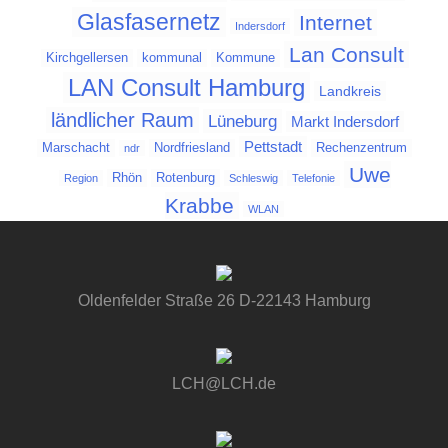
Glasfasernetz
Internet
Indersdorf
Lan Consult
Kirchgellersen
kommunal
Kommune
LAN Consult Hamburg
Landkreis
ländlicher Raum
Lüneburg
Markt Indersdorf
Pettstadt
Marschacht
Nordfriesland
Rechenzentrum
ndr
Uwe
Rhön
Rotenburg
Region
Schleswig
Telefonie
Krabbe
WLAN
Oldenfelder Straße 26 D-22143 Hamburg
LCH@LCH.de