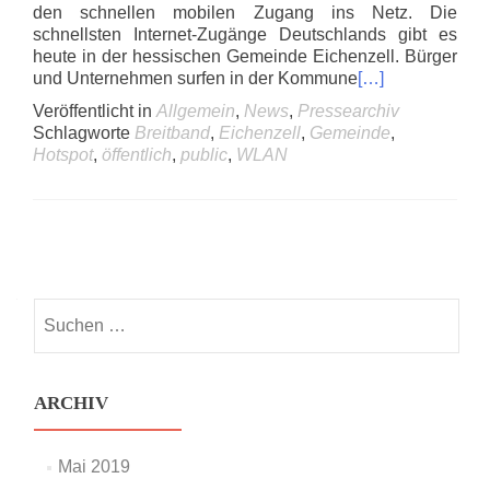
den schnellen mobilen Zugang ins Netz. Die
schnellsten Internet-Zugänge Deutschlands gibt es
heute in der hessischen Gemeinde Eichenzell. Bürger
und Unternehmen surfen in der Kommune
[…]
Veröffentlicht in
Allgemein
,
News
,
Pressearchiv
Schlagworte
Breitband
,
Eichenzell
,
Gemeinde
,
Hotspot
,
öffentlich
,
public
,
WLAN
Posts
navigation
Suchen
nach:
ARCHIV
Mai 2019