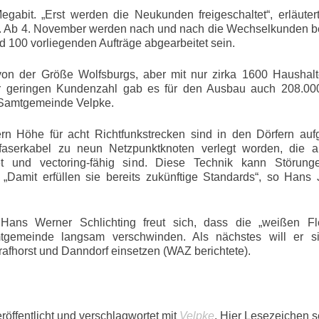
gabit. „Erst werden die Neukunden freigeschaltet“, erläute
 Ab 4. November werden nach und nach die Wechselkunden be
d 100 vorliegenden Aufträge abgearbeitet sein.
von der Größe Wolfsburgs, aber mit nur zirka 1600 Haushalt
r geringen Kundenzahl gab es für den Ausbau auch 208.00
 Samtgemeinde Velpke.
 Höhe für acht Richtfunkstrecken sind in den Dörfern aufge
aserkabel zu neun Netzpunktknoten verlegt worden, die al
 und vectoring-fähig sind. Diese Technik kann Störung
„Damit erfüllen sie bereits zukünftige Standards“, so Hans 
ans Werner Schlichting freut sich, dass die „weißen Fl
gemeinde langsam verschwinden. Als nächstes will er si
afhorst und Danndorf einsetzen (WAZ berichtete).
röffentlicht und verschlagwortet mit
Velpke
. Hier Lesezeichen 