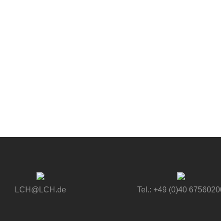
LCH@LCH.de
Tel.: +49 (0)40 6756020