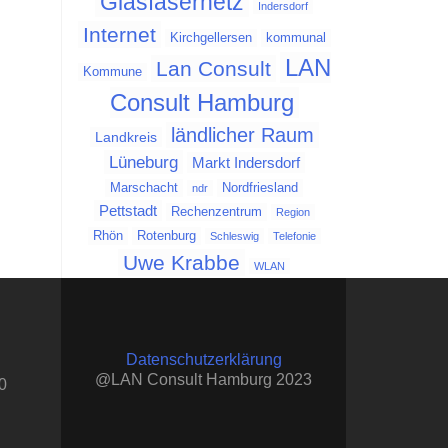
Glasfasernetz
Indersdorf
Internet
Kirchgellersen
kommunal
LAN
Lan Consult
Kommune
Consult Hamburg
ländlicher Raum
Landkreis
Lüneburg
Markt Indersdorf
Marschacht
Nordfriesland
ndr
Pettstadt
Rechenzentrum
Region
Rhön
Rotenburg
Schleswig
Telefonie
Uwe Krabbe
WLAN
Datenschutzerklärung
@LAN Consult Hamburg 2023
0