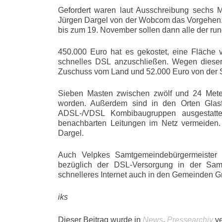
Gefordert waren laut Ausschreibung sechs Me
Jürgen Dargel von der Wobcom das Vorgehen.
bis zum 19. November sollen dann alle der run
450.000 Euro hat es gekostet, eine Fläche 
schnelles DSL anzuschließen. Wegen diese
Zuschuss vom Land und 52.000 Euro von der
Sieben Masten zwischen zwölf und 24 Metern
worden. Außerdem sind in den Orten Glasf
ADSL-/VDSL Kombibaugruppen ausgestattet
benachbarten Leitungen im Netz vermeiden. 
Dargel.
Auch Velpkes Samtgemeindebürgermeister H
bezüglich der DSL-Versorgung in der Samt
schnelleres Internet auch in den Gemeinden Gr
iks
Dieser Beitrag wurde in
News
,
Pressearchiv
ve