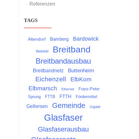
Referenzen
TAGS
Bardowick
Bamberg
Altendorf
Breitband
Bielefeld
Breitbandausbau
Buttenheim
Breitbandnetz
Eichenzell
ElbKom
Elbmarsch
Franz-Peter
Ethernet
FTTH
Sprung
FTTB
Fördermittel
Gemeinde
Gellersen
Gigabit
Glasfaser
Glasfaserausbau