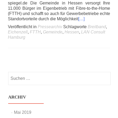
spiegel.de Die Gemeinde in Hessen versorgt Ihre
11.000 Bürger im Eigenbetrieb mit Fibre-to-the-Home
(FTTH) und schafft so auch für Gewerbebetriebe echte
Standortvorteile durch die Möglichkeit
[…]
Veröffentlicht in
Pressearchiv
Schlagworte
Breitband
,
Eichenzell
,
FTTH
,
Gemeinde
,
Hessen
,
LAN Consult
Hamburg
Posts
navigation
Suchen
nach:
ARCHIV
Mai 2019