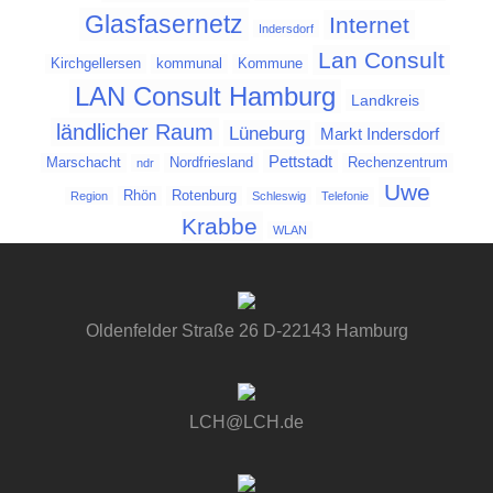
Glasfasernetz
Internet
Indersdorf
Lan Consult
Kirchgellersen
kommunal
Kommune
LAN Consult Hamburg
Landkreis
ländlicher Raum
Lüneburg
Markt Indersdorf
Pettstadt
Marschacht
Nordfriesland
Rechenzentrum
ndr
Uwe
Rhön
Rotenburg
Region
Schleswig
Telefonie
Krabbe
WLAN
Oldenfelder Straße 26 D-22143 Hamburg
LCH@LCH.de