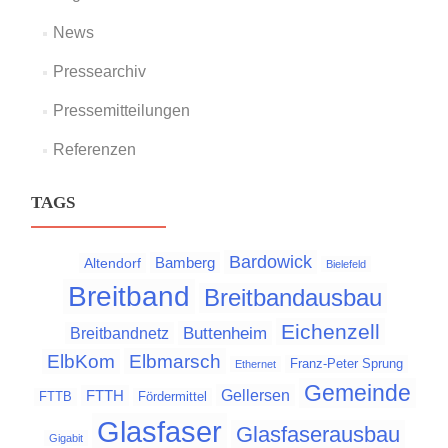
News
Pressearchiv
Pressemitteilungen
Referenzen
TAGS
Bardowick
Bamberg
Altendorf
Bielefeld
Breitband
Breitbandausbau
Eichenzell
Buttenheim
Breitbandnetz
Elbmarsch
ElbKom
Franz-Peter Sprung
Ethernet
Gemeinde
Gellersen
FTTH
FTTB
Fördermittel
Glasfaser
Glasfaserausbau
Gigabit