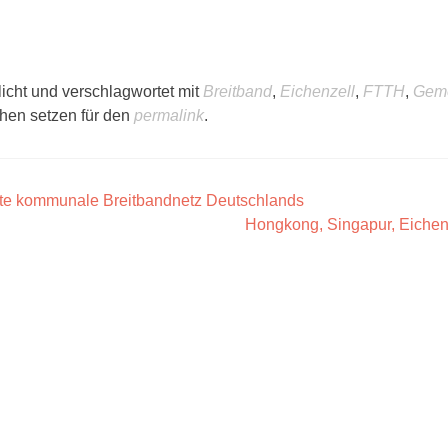
licht und verschlagwortet mit
Breitband
,
Eichenzell
,
FTTH
,
Gem
chen setzen für den
permalink
.
lste kommunale Breitbandnetz Deutschlands
Hongkong, Singapur, Eichen