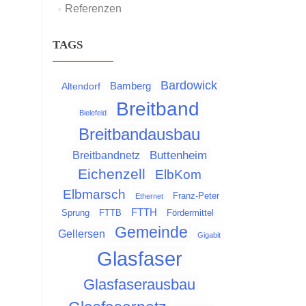
Referenzen
TAGS
Bardowick
Bamberg
Altendorf
Breitband
Bielefeld
Breitbandausbau
Buttenheim
Breitbandnetz
Eichenzell
ElbKom
Elbmarsch
Franz-Peter
Ethernet
FTTH
Sprung
FTTB
Fördermittel
Gemeinde
Gellersen
Gigabit
Glasfaser
Glasfaserausbau