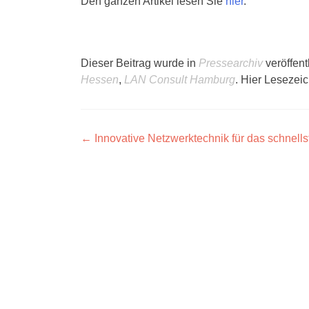
Den ganzen Artikel lesen Sie
hier
.
Dieser Beitrag wurde in
Pressearchiv
veröffent
Hessen
,
LAN Consult Hamburg
. Hier Lesezei
Post
←
Innovative Netzwerktechnik für das schnel
navigation