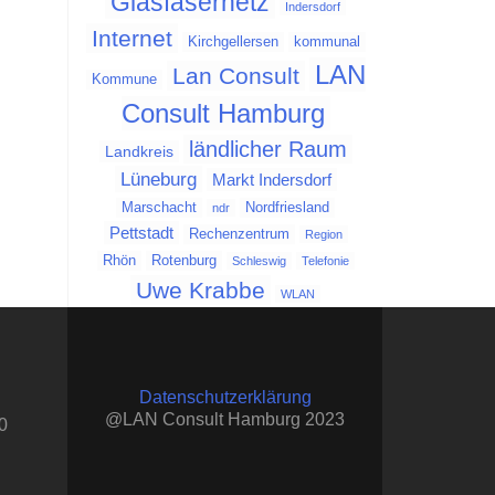
Glasfasernetz
Indersdorf
Internet
Kirchgellersen
kommunal
LAN
Lan Consult
Kommune
Consult Hamburg
ländlicher Raum
Landkreis
Lüneburg
Markt Indersdorf
Marschacht
Nordfriesland
ndr
Pettstadt
Rechenzentrum
Region
Rhön
Rotenburg
Schleswig
Telefonie
Uwe Krabbe
WLAN
Datenschutzerklärung
@LAN Consult Hamburg 2023
0