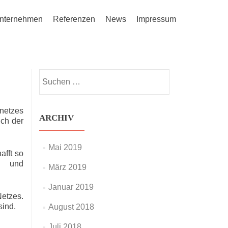
nternehmen
Referenzen
News
Impressum
Suchen
nach:
netzes
ARCHIV
uch der
Mai 2019
afft so
- und
März 2019
Januar 2019
etzes.
sind.
August 2018
Juli 2018