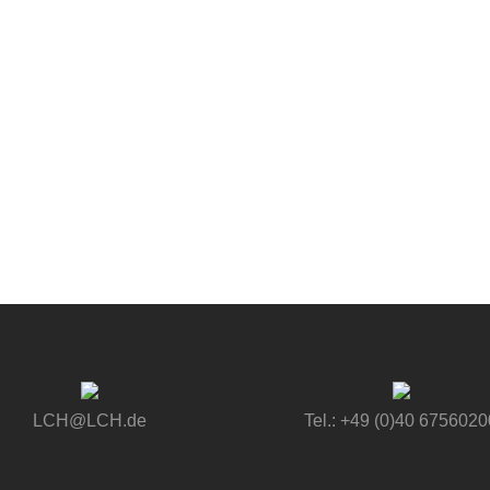
LCH@LCH.de
Tel.: +49 (0)40 6756020