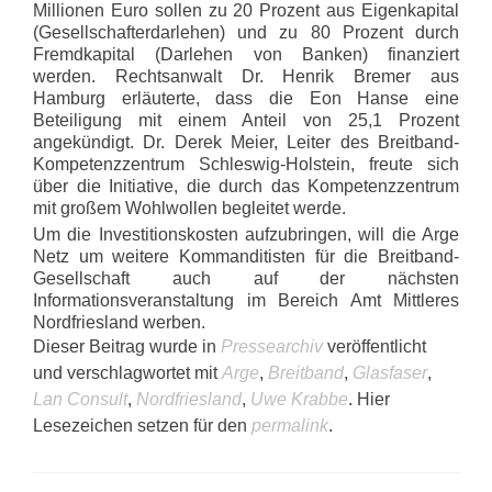
Millionen Euro sollen zu 20 Prozent aus Eigenkapital
(Gesellschafterdarlehen) und zu 80 Prozent durch
Fremdkapital (Darlehen von Banken) finanziert
werden. Rechtsanwalt Dr. Henrik Bremer aus
Hamburg erläuterte, dass die Eon Hanse eine
Beteiligung mit einem Anteil von 25,1 Prozent
angekündigt. Dr. Derek Meier, Leiter des Breitband-
Kompetenzzentrum Schleswig-Holstein, freute sich
über die Initiative, die durch das Kompetenzzentrum
mit großem Wohlwollen begleitet werde.
Um die Investitionskosten aufzubringen, will die Arge
Netz um weitere Kommanditisten für die Breitband-
Gesellschaft auch auf der nächsten
Informationsveranstaltung im Bereich Amt Mittleres
Nordfriesland werben.
Dieser Beitrag wurde in
Pressearchiv
veröffentlicht
und verschlagwortet mit
Arge
,
Breitband
,
Glasfaser
,
Lan Consult
,
Nordfriesland
,
Uwe Krabbe
. Hier
Lesezeichen setzen für den
permalink
.