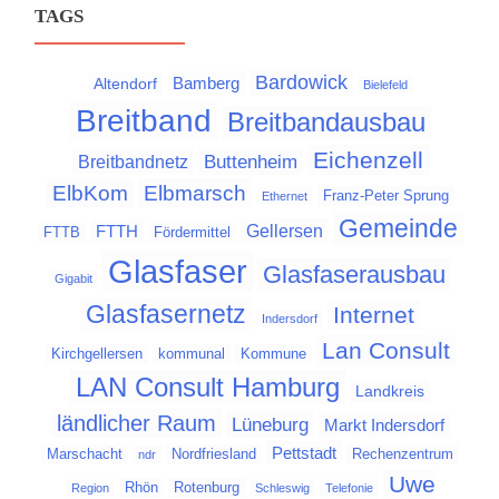
TAGS
Bardowick
Bamberg
Altendorf
Bielefeld
Breitband
Breitbandausbau
Eichenzell
Buttenheim
Breitbandnetz
Elbmarsch
ElbKom
Franz-Peter Sprung
Ethernet
Gemeinde
Gellersen
FTTH
FTTB
Fördermittel
Glasfaser
Glasfaserausbau
Gigabit
Glasfasernetz
Internet
Indersdorf
Lan Consult
Kirchgellersen
kommunal
Kommune
LAN Consult Hamburg
Landkreis
ländlicher Raum
Lüneburg
Markt Indersdorf
Pettstadt
Marschacht
Nordfriesland
Rechenzentrum
ndr
Uwe
Rhön
Rotenburg
Region
Schleswig
Telefonie