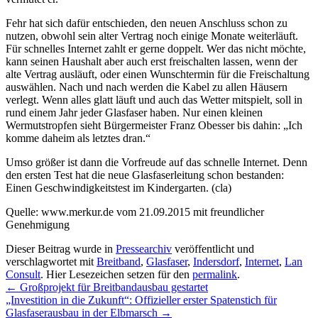
Fehr hat sich dafür entschieden, den neuen Anschluss schon zu
nutzen, obwohl sein alter Vertrag noch einige Monate weiterläuft.
Für schnelles Internet zahlt er gerne doppelt. Wer das nicht möchte,
kann seinen Haushalt aber auch erst freischalten lassen, wenn der
alte Vertrag ausläuft, oder einen Wunschtermin für die Freischaltung
auswählen. Nach und nach werden die Kabel zu allen Häusern
verlegt. Wenn alles glatt läuft und auch das Wetter mitspielt, soll in
rund einem Jahr jeder Glasfaser haben. Nur einen kleinen
Wermutstropfen sieht Bürgermeister Franz Obesser bis dahin: „Ich
komme daheim als letztes dran.“
Umso größer ist dann die Vorfreude auf das schnelle Internet. Denn
den ersten Test hat die neue Glasfaserleitung schon bestanden:
Einen Geschwindigkeitstest im Kindergarten. (cla)
Quelle: www.merkur.de vom 21.09.2015 mit freundlicher
Genehmigung
Dieser Beitrag wurde in
Pressearchiv
veröffentlicht und
verschlagwortet mit
Breitband
,
Glasfaser
,
Indersdorf
,
Internet
,
Lan
Consult
. Hier Lesezeichen setzen für den
permalink
.
Post
←
Großprojekt für Breitbandausbau gestartet
„Investition in die Zukunft“: Offizieller erster Spatenstich für
navigation
Glasfaserausbau in der Elbmarsch
→