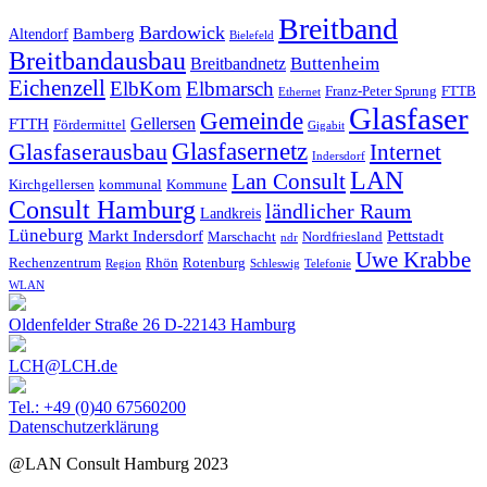
Breitband
Bardowick
Bamberg
Altendorf
Bielefeld
Breitbandausbau
Breitbandnetz
Buttenheim
Eichenzell
ElbKom
Elbmarsch
Franz-Peter Sprung
FTTB
Ethernet
Glasfaser
Gemeinde
Gellersen
FTTH
Fördermittel
Gigabit
Glasfasernetz
Glasfaserausbau
Internet
Indersdorf
LAN
Lan Consult
Kirchgellersen
kommunal
Kommune
Consult Hamburg
ländlicher Raum
Landkreis
Lüneburg
Markt Indersdorf
Pettstadt
Marschacht
Nordfriesland
ndr
Uwe Krabbe
Rechenzentrum
Rhön
Rotenburg
Region
Schleswig
Telefonie
WLAN
Oldenfelder Straße 26 D-22143 Hamburg
LCH@LCH.de
Tel.: +49 (0)40 67560200
Datenschutzerklärung
@LAN Consult Hamburg 2023