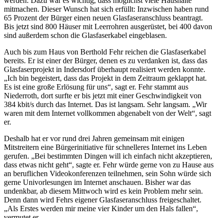
werden. Dazu war es wichtig, dass möglichst viele Haushalte
mitmachen. Dieser Wunsch hat sich erfüllt: Inzwischen haben rund
65 Prozent der Bürger einen neuen Glasfaseranschluss beantragt.
Bis jetzt sind 800 Häuser mit Leerrohren ausgerüstet, bei 400 davon
sind außerdem schon die Glasfaserkabel eingeblasen.
Auch bis zum Haus von Berthold Fehr reichen die Glasfaserkabel
bereits. Er ist einer der Bürger, denen es zu verdanken ist, dass das
Glasfaserprojekt in Indersdorf überhaupt realisiert werden konnte.
„Ich bin begeistert, dass das Projekt in dem Zeitraum geklappt hat.
Es ist eine große Erlösung für uns“, sagt er. Fehr stammt aus
Niederroth, dort surfte er bis jetzt mit einer Geschwindigkeit von
384 kbit/s durch das Internet. Das ist langsam. Sehr langsam. „Wir
waren mit dem Internet vollkommen abgenabelt von der Welt“, sagt
er.
Deshalb hat er vor rund drei Jahren gemeinsam mit einigen
Mitstreitern eine Bürgerinitiative für schnelleres Internet ins Leben
gerufen. „Bei bestimmten Dingen will ich einfach nicht akzeptieren,
dass etwas nicht geht“, sagte er. Fehr würde gerne von zu Hause aus
an beruflichen Videokonferenzen teilnehmen, sein Sohn würde sich
gerne Univorlesungen im Internet anschauen. Bisher war das
undenkbar, ab diesem Mittwoch wird es kein Problem mehr sein.
Denn dann wird Fehrs eigener Glasfaseranschluss freigeschaltet.
„Als Erstes werden mir meine vier Kinder um den Hals fallen“,
vermutet er.