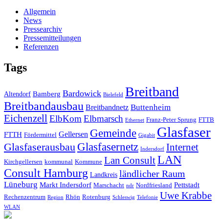
Allgemein
News
Pressearchiv
Pressemitteilungen
Referenzen
Tags
Breitband
Bardowick
Bamberg
Altendorf
Bielefeld
Breitbandausbau
Breitbandnetz
Buttenheim
Eichenzell
ElbKom
Elbmarsch
Franz-Peter Sprung
FTTB
Ethernet
Glasfaser
Gemeinde
Gellersen
FTTH
Fördermittel
Gigabit
Glasfasernetz
Glasfaserausbau
Internet
Indersdorf
LAN
Lan Consult
Kirchgellersen
kommunal
Kommune
Consult Hamburg
ländlicher Raum
Landkreis
Lüneburg
Markt Indersdorf
Pettstadt
Marschacht
Nordfriesland
ndr
Uwe Krabbe
Rechenzentrum
Rhön
Rotenburg
Region
Schleswig
Telefonie
WLAN