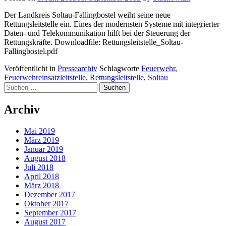
Der Landkreis Soltau-Fallingbostel weiht seine neue
Rettungsleitstelle ein. Eines der modernsten Systeme mit integrierter
Daten- und Telekommunikation hilft bei der Steuerung der
Rettungskräfte. Downloadfile: Rettungsleitstelle_Soltau-
Fallingbostel.pdf
Veröffentlicht in
Pressearchiv
Schlagworte
Feuerwehr
,
Feuerwehreinsatzleitstelle
,
Rettungsleitstelle
,
Soltau
Posts
Suchen
nach:
navigation
Archiv
Mai 2019
März 2019
Januar 2019
August 2018
Juli 2018
April 2018
März 2018
Dezember 2017
Oktober 2017
September 2017
August 2017