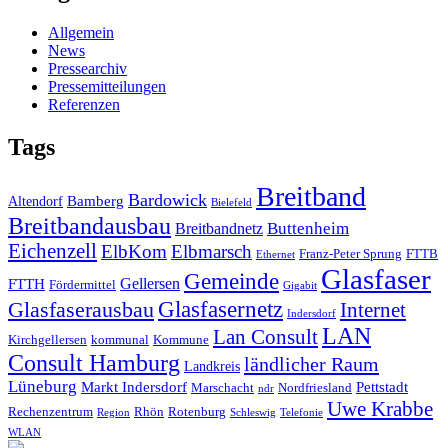
Allgemein
News
Pressearchiv
Pressemitteilungen
Referenzen
Tags
Breitband
Bardowick
Bamberg
Altendorf
Bielefeld
Breitbandausbau
Breitbandnetz
Buttenheim
Eichenzell
ElbKom
Elbmarsch
Franz-Peter Sprung
FTTB
Ethernet
Glasfaser
Gemeinde
Gellersen
FTTH
Fördermittel
Gigabit
Glasfasernetz
Glasfaserausbau
Internet
Indersdorf
LAN
Lan Consult
Kirchgellersen
kommunal
Kommune
Consult Hamburg
ländlicher Raum
Landkreis
Lüneburg
Markt Indersdorf
Pettstadt
Marschacht
Nordfriesland
ndr
Uwe Krabbe
Rechenzentrum
Rhön
Rotenburg
Region
Schleswig
Telefonie
WLAN