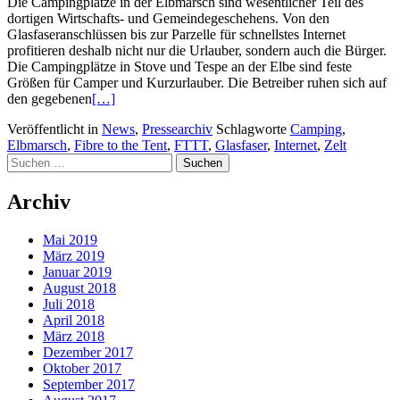
Die Campingplätze in der Elbmarsch sind wesentlicher Teil des
dortigen Wirtschafts- und Gemeindegeschehens. Von den
Glasfaseranschlüssen bis zur Parzelle für schnellstes Internet
profitieren deshalb nicht nur die Urlauber, sondern auch die Bürger.
Die Campingplätze in Stove und Tespe an der Elbe sind feste
Größen für Camper und Kurzurlauber. Die Betreiber ruhen sich auf
den gegebenen
[…]
Veröffentlicht in
News
,
Pressearchiv
Schlagworte
Camping
,
Elbmarsch
,
Fibre to the Tent
,
FTTT
,
Glasfaser
,
Internet
,
Zelt
Posts
Suchen
nach:
navigation
Archiv
Mai 2019
März 2019
Januar 2019
August 2018
Juli 2018
April 2018
März 2018
Dezember 2017
Oktober 2017
September 2017