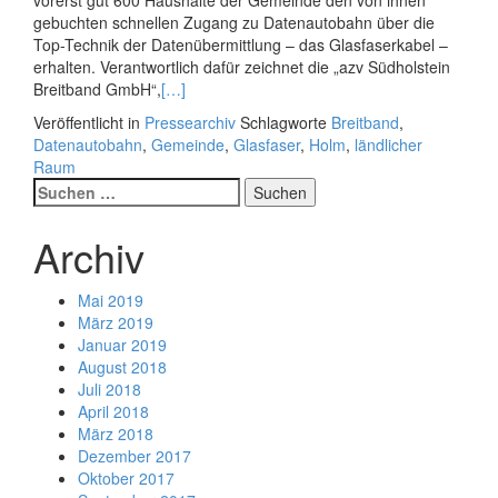
vorerst gut 600 Haushalte der Gemeinde den von ihnen
gebuchten schnellen Zugang zu Datenautobahn über die
Top-Technik der Datenübermittlung – das Glasfaserkabel –
erhalten. Verantwortlich dafür zeichnet die „azv Südholstein
Breitband GmbH“,
[…]
Veröffentlicht in
Pressearchiv
Schlagworte
Breitband
,
Datenautobahn
,
Gemeinde
,
Glasfaser
,
Holm
,
ländlicher
Raum
Posts
Suchen
nach:
navigation
Archiv
Mai 2019
März 2019
Januar 2019
August 2018
Juli 2018
April 2018
März 2018
Dezember 2017
Oktober 2017