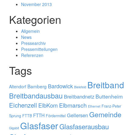
November 2013
Kategorien
Allgemein
News
Pressearchiv
Pressemitteilungen
Referenzen
Tags
Breitband
Bardowick
Bamberg
Altendorf
Bielefeld
Breitbandausbau
Buttenheim
Breitbandnetz
Eichenzell
ElbKom
Elbmarsch
Franz-Peter
Ethernet
Gemeinde
Gellersen
FTTH
Sprung
FTTB
Fördermittel
Glasfaser
Glasfaserausbau
Gigabit