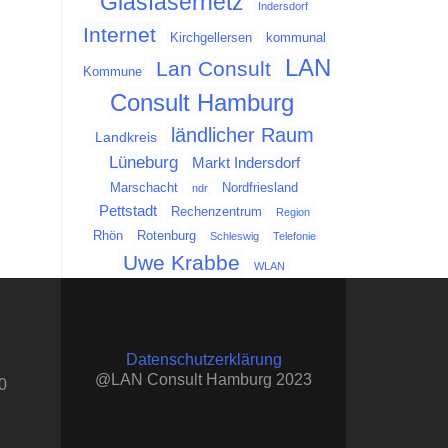
Glasfasernetz
Indersdorf
Internet
Kirchgellersen
kommunal
LAN
Lan Consult
Kommune
Consult Hamburg
ländlicher Raum
Landkreis
Lüneburg
Markt Indersdorf
Marschacht
Nordfriesland
ndr
Pettstadt
Rechenzentrum
Region
Rhön
Rotenburg
Schleswig
Telefonie
Uwe Krabbe
WLAN
Datenschutzerklärung
@LAN Consult Hamburg 2023
0