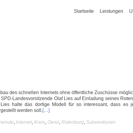
Startseite
Leistungen
U
sbau des schnellen Internets ohne öffentliche Zuschüsse mögli
 SPD-Landesvorsitzende Olaf Lies auf Einladung seines Rote
Lies halte das dortige Modell für so interessant, dass es j
gestellt werden soll.
[…]
einde
,
Internet
,
Kreis
,
Oerel
,
Rotenburg
,
Subventionen