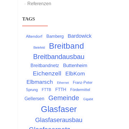
Referenzen
TAGS
Bardowick
Bamberg
Altendorf
Breitband
Bielefeld
Breitbandausbau
Buttenheim
Breitbandnetz
Eichenzell
ElbKom
Elbmarsch
Franz-Peter
Ethernet
FTTH
Sprung
FTTB
Fördermittel
Gemeinde
Gellersen
Gigabit
Glasfaser
Glasfaserausbau