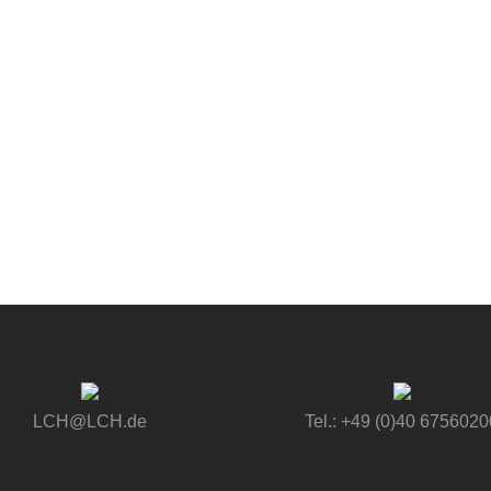
LCH@LCH.de
Tel.: +49 (0)40 6756020