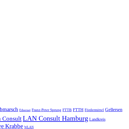
bmarsch
Gellersen
FTTH
Franz-Peter Sprung
FTTB
Fördermittel
Ethernet
LAN Consult Hamburg
 Consult
Landkreis
e Krabbe
WLAN