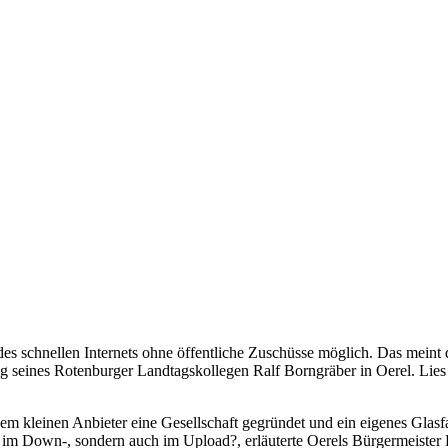
 des schnellen Internets ohne öffentliche Zuschüsse möglich. Das mei
g seines Rotenburger Landtagskollegen Ralf Borngräber in Oerel. Lies ha
inem kleinen Anbieter eine Gesellschaft gegründet und ein eigenes Glasf
r im Down-, sondern auch im Upload?, erläuterte Oerels Bürgermeiste