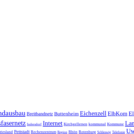
ndausbau
Eichenzell
ElbKom
El
Breitbandnetz
Buttenheim
fasernetz
Internet
Lan
Kirchgellersen
kommunal
Kommune
Indersdorf
Uw
Pettstadt
riesland
Rechenzentrum
Rhön
Rotenburg
Region
Schleswig
Telefonie