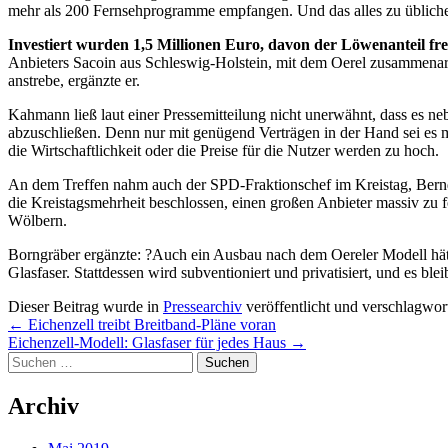
mehr als 200 Fernsehprogramme empfangen. Und das alles zu üblichen
Investiert wurden 1,5 Millionen Euro, davon der Löwenanteil frei
Anbieters Sacoin aus Schleswig-Holstein, mit dem Oerel zusammenar
anstrebe, ergänzte er.
Kahmann ließ laut einer Pressemitteilung nicht unerwähnt, dass es 
abzuschließen. Denn nur mit genügend Verträgen in der Hand sei es mö
die Wirtschaftlichkeit oder die Preise für die Nutzer werden zu hoch.
An dem Treffen nahm auch der SPD-Fraktionschef im Kreistag, Bernd
die Kreistagsmehrheit beschlossen, einen großen Anbieter massiv zu 
Wölbern.
Borngräber ergänzte: ?Auch ein Ausbau nach dem Oereler Modell hä
Glasfaser. Stattdessen wird subventioniert und privatisiert, und es ble
Dieser Beitrag wurde in
Pressearchiv
veröffentlicht und verschlagwor
Post
←
Eichenzell treibt Breitband-Pläne voran
Eichenzell-Modell: Glasfaser für jedes Haus
→
navigation
Suchen
nach:
Archiv