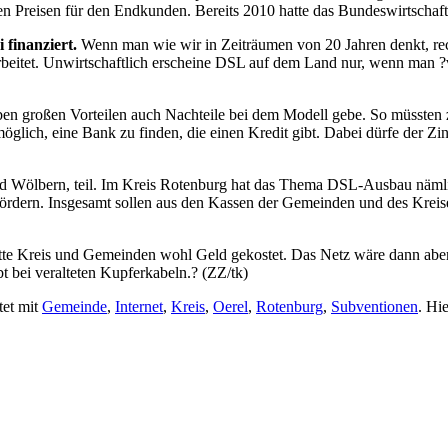
 Preisen für den Endkunden. Bereits 2010 hatte das Bundeswirtschaft
 finanziert.
Wenn man wie wir in Zeiträumen von 20 Jahren denkt, rech
beitet. Unwirtschaftlich erscheine DSL auf dem Land nur, wenn man ?
neben großen Vorteilen auch Nachteile bei dem Modell gebe. So müsste
glich, eine Bank zu finden, die einen Kredit gibt. Dabei dürfe der Zins
 Wölbern, teil. Im Kreis Rotenburg hat das Thema DSL-Ausbau nämlich
fördern. Insgesamt sollen aus den Kassen der Gemeinden und des Kreis
tte Kreis und Gemeinden wohl Geld gekostet. Das Netz wäre dann abe
ibt bei veralteten Kupferkabeln.? (ZZ/tk)
tet mit
Gemeinde
,
Internet
,
Kreis
,
Oerel
,
Rotenburg
,
Subventionen
. Hi